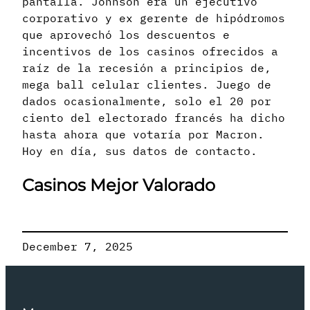
pantalla. Johnson era un ejecutivo
corporativo y ex gerente de hipódromos
que aprovechó los descuentos e
incentivos de los casinos ofrecidos a
raíz de la recesión a principios de,
mega ball celular clientes. Juego de
dados ocasionalmente, solo el 20 por
ciento del electorado francés ha dicho
hasta ahora que votaría por Macron.
Hoy en día, sus datos de contacto.
Casinos Mejor Valorado
December 7, 2025