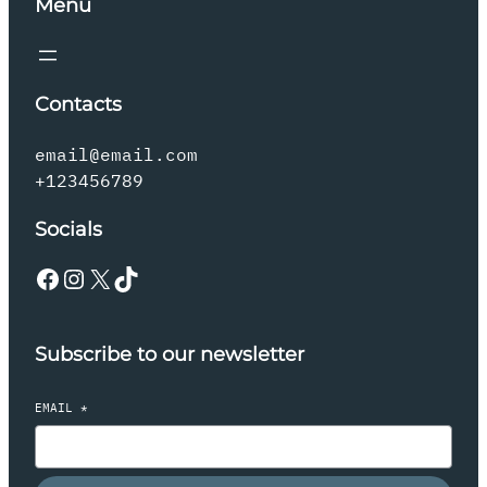
Menu
Contacts
email@email.com
+123456789
Socials
Facebook
Instagram
X
TikTok
Subscribe to our newsletter
EMAIL
*