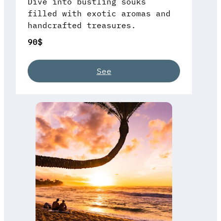
Dive into bustling souks
filled with exotic aromas and
handcrafted treasures.
90$
See