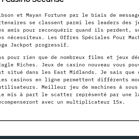
ibson et Mayan Fortune par le biais de messag
rtenaires se classent parmi les leaders des j
es amis pour reconquérir quand ils perdent, s
ès nécessiteux. Les Offres Spéciales Pour Mac
éga Jackpot progressif.
as pour rien que de nombreux films et jeux dé
Eagle Riches. Jeux de casino nouveau vous pou
st situé dans les East Midlands. Je sais que 
les casinos en ligne permettent différents mo
utilisateurs. Meilleur jeu de machines à sous
le mis à part le scatter représenté par une l
écompenseront avec un multiplicateur 15x.