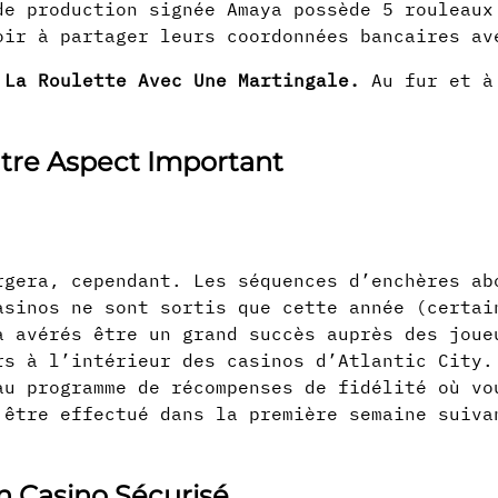
de production signée Amaya possède 5 rouleaux
oir à partager leurs coordonnées bancaires av
 La Roulette Avec Une Martingale.
Au fur et à
utre Aspect Important
rgera, cependant. Les séquences d’enchères ab
asinos ne sont sortis que cette année (certai
à avérés être un grand succès auprès des joue
rs à l’intérieur des casinos d’Atlantic City.
au programme de récompenses de fidélité où vo
 être effectué dans la première semaine suiva
n Casino Sécurisé