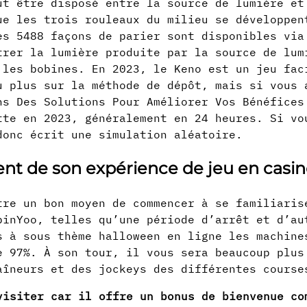
ut être disposé entre la source de lumière et
ue les trois rouleaux du milieu se développen
es 5488 façons de parier sont disponibles via
trer la lumière produite par la source de lum
 les bobines. En 2023, le Keno est un jeu fac
u plus sur la méthode de dépôt, mais si vous 
ns Des Solutions Pour Améliorer Vos Bénéfices
te en 2023, généralement en 24 heures. Si vo
donc écrit une simulation aléatoire.
ent de son expérience de jeu en casi
tre un bon moyen de commencer à se familiaris
pinYoo, telles qu’une période d’arrêt et d’au
s à sous thème halloween en ligne les machine
e 97%. À son tour, il vous sera beaucoup plus
aîneurs et des jockeys des différentes course
visiter car il offre un bonus de bienvenue co