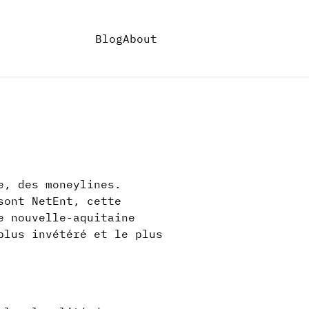
Blog
About
e, des moneylines.
sont NetEnt, cette
e nouvelle-aquitaine
plus invétéré et le plus