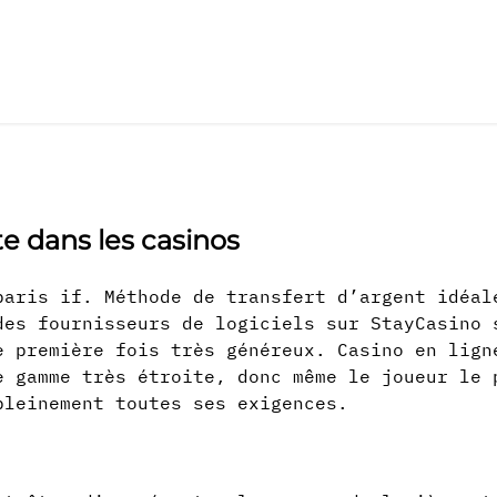
te dans les casinos
paris if. Méthode de transfert d’argent idéal
des fournisseurs de logiciels sur StayCasino 
e première fois très généreux. Casino en lign
e gamme très étroite, donc même le joueur le 
pleinement toutes ses exigences.