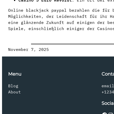
Casino 5 Euro Revolut
: Ein ort der ex
Online blackjack paypal bezahlen die für 
Möglichkeiten, der Leidenschaft für ihr H
eine glänzende Zukunft auf einigen der be
Spiele, einschließlich einiger der Casino
November 7, 2025
Menu
Cont
Blog
emai
About
+123
Socia