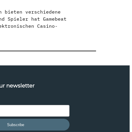
n bieten verschiedene
nd Spieler hat Gamebeat
ektronischen Casino-
ur newsletter
Subscribe