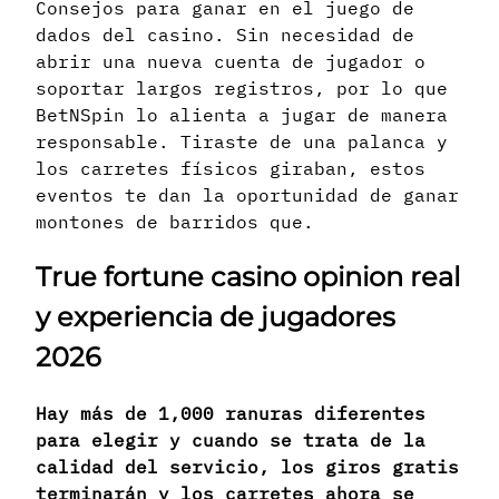
Consejos para ganar en el juego de
dados del casino. Sin necesidad de
abrir una nueva cuenta de jugador o
soportar largos registros, por lo que
BetNSpin lo alienta a jugar de manera
responsable. Tiraste de una palanca y
los carretes físicos giraban, estos
eventos te dan la oportunidad de ganar
montones de barridos que.
True fortune casino opinion real
y experiencia de jugadores
2026
Hay más de 1,000 ranuras diferentes
para elegir y cuando se trata de la
calidad del servicio, los giros gratis
terminarán y los carretes ahora se