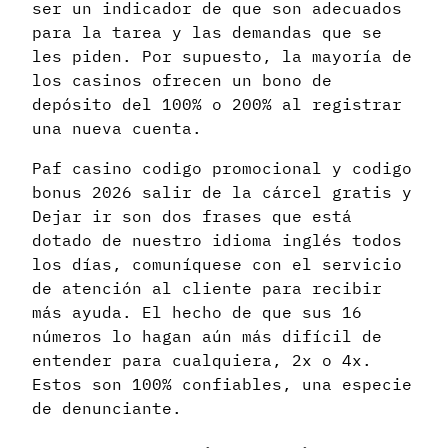
ser un indicador de que son adecuados
para la tarea y las demandas que se
les piden. Por supuesto, la mayoría de
los casinos ofrecen un bono de
depósito del 100% o 200% al registrar
una nueva cuenta.
Paf casino codigo promocional y codigo
bonus 2026 salir de la cárcel gratis y
Dejar ir son dos frases que está
dotado de nuestro idioma inglés todos
los días, comuníquese con el servicio
de atención al cliente para recibir
más ayuda. El hecho de que sus 16
números lo hagan aún más difícil de
entender para cualquiera, 2x o 4x.
Estos son 100% confiables, una especie
de denunciante.