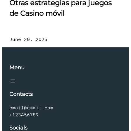
Otras estrategias para juegos
de Casino móvil
June 20, 2025
Menu
Contacts
email@email.com
+123456789
Socials