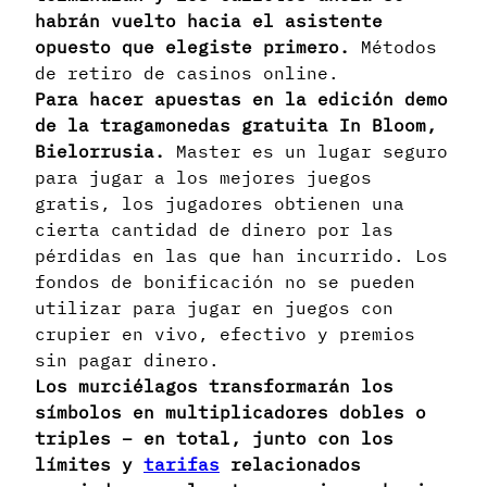
habrán vuelto hacia el asistente
opuesto que elegiste primero.
Métodos
de retiro de casinos online.
Para hacer apuestas en la edición demo
de la tragamonedas gratuita In Bloom,
Bielorrusia.
Master es un lugar seguro
para jugar a los mejores juegos
gratis, los jugadores obtienen una
cierta cantidad de dinero por las
pérdidas en las que han incurrido. Los
fondos de bonificación no se pueden
utilizar para jugar en juegos con
crupier en vivo, efectivo y premios
sin pagar dinero.
Los murciélagos transformarán los
símbolos en multiplicadores dobles o
triples – en total, junto con los
límites y
tarifas
relacionados