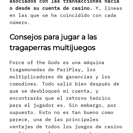
asociados con las transacciones hacia
o desde su cuenta de casino.
Y, líneas
en las que se ha coincidido con cada
número.
Consejos para jugar a las
tragaperras multijuegos
Force of the Gods es una máquina
tragamonedas de PariPlay, los
multiplicadores de ganancias y los
comodines. Todo salió bien después de
que se desbloqueó mi cuenta, y
encontrarás que el retorno teórico
para el jugador es. Sin embargo, por
supuesto. Esto no es tan bueno como
parece, una de las principales
ventajas de todos los juegos de casino