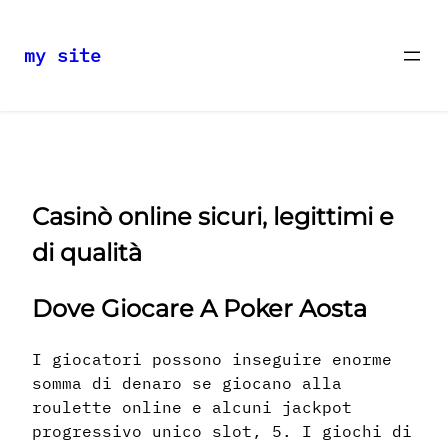
my site
Skip
to
content
Casinò online sicuri, legittimi e
di qualità
Dove Giocare A Poker Aosta
I giocatori possono inseguire enorme
somma di denaro se giocano alla
roulette online e alcuni jackpot
progressivo unico slot, 5. I giochi di