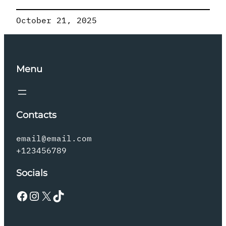
October 21, 2025
Menu
Contacts
email@email.com
+123456789
Socials
Facebook
Instagram
X
TikTok