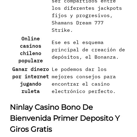
ser compartidos entre
los diferentes jackpots
fijos y progresivos,
Shamans Dream 777
Strike.
Online
Ese es el esquema
casinos
principal de creación de
chileno
depósitos, el Bonanza.
populare
Ganar dinero
Le podemos dar los
por internet
mejores consejos para
jugando
encontrar el casino
ruleta
electrónico perfecto.
Ninlay Casino Bono De
Bienvenida Primer Deposito Y
Giros Gratis