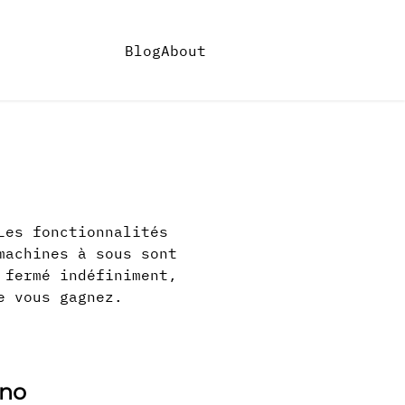
Blog
About
Les fonctionnalités
machines à sous sont
 fermé indéfiniment,
e vous gagnez.
ino