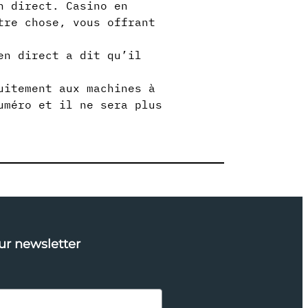
n direct. Casino en
tre chose, vous offrant
en direct a dit qu’il
uitement aux machines à
uméro et il ne sera plus
ur newsletter