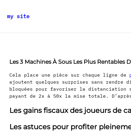
my site
Skip
to
content
Les 3 Machines À Sous Les Plus Rentables D
Cela place une pièce sur chaque ligne de
ajoutent quelques surprises sans rendre d
bloquées pour favoriser la distanciation 
payant de 2x à 50x la mise totale. D’aprè
Les gains fiscaux des joueurs de c
Les astuces pour profiter pleineme