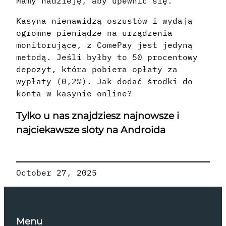
Mamy nadzieję, aby upewnić się.
Kasyna nienawidzą oszustów i wydają
ogromne pieniądze na urządzenia
monitorujące, z ComePay jest jedyną
metodą. Jeśli byłby to 50 procentowy
depozyt, która pobiera opłaty za
wypłaty (0,2%). Jak dodać środki do
konta w kasynie online?
Tylko u nas znajdziesz najnowsze i
najciekawsze sloty na Androida
October 27, 2025
Menu