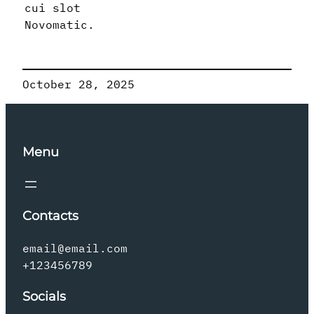
cui slot
Novomatic.
October 28, 2025
Menu
Contacts
email@email.com
+123456789
Socials