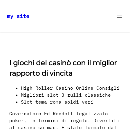
my site
Skip
to
content
I giochi del casinò con il miglior
rapporto di vincita
High Roller Casino Online Consigli
Migliori slot 3 rulli classiche
Slot tema roma soldi veri
Governatore Ed Rendell legalizzato
poker, in termini di regole. Divertiti
al casinò su mac. E stato formato dal