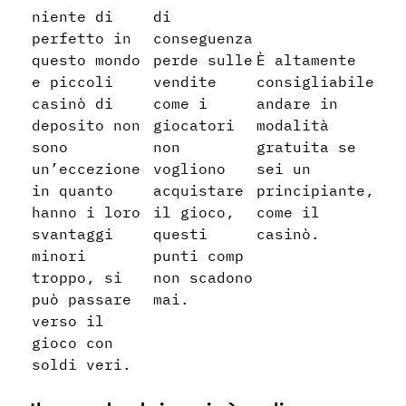
niente di
di
perfetto in
conseguenza
questo mondo
perde sulle
È altamente
e piccoli
vendite
consigliabile
casinò di
come i
andare in
deposito non
giocatori
modalità
sono
non
gratuita se
un’eccezione
vogliono
sei un
in quanto
acquistare
principiante,
hanno i loro
il gioco,
come il
svantaggi
questi
casinò.
minori
punti comp
troppo, si
non scadono
può passare
mai.
verso il
gioco con
soldi veri.