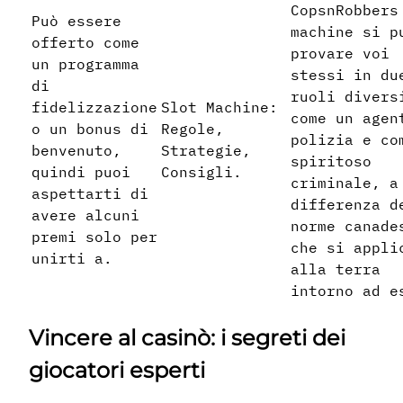
CopsnRobbers
Può essere
machine si p
offerto come
provare voi
un programma
stessi in du
di
ruoli divers
fidelizzazione
Slot Machine:
come un agen
o un bonus di
Regole,
polizia e co
benvenuto,
Strategie,
spiritoso
quindi puoi
Consigli.
criminale, a
aspettarti di
differenza d
avere alcuni
norme canade
premi solo per
che si appli
unirti a.
alla terra
intorno ad e
Vincere al casinò: i segreti dei
giocatori esperti