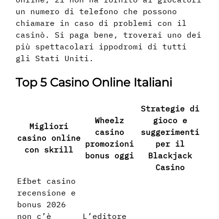
un numero di telefono che possono
chiamare in caso di problemi con il
casinò. Si paga bene, troverai uno dei
più spettacolari ippodromi di tutti
gli Stati Uniti.
Top 5 Casino Online Italiani
Strategie di
Wheelz
gioco e
Migliori
casino
suggerimenti
casino online
promozioni
per il
con skrill
bonus oggi
Blackjack
Casino
Efbet casino
recensione e
bonus 2026
non c’è
L’editore