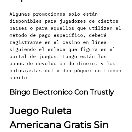
Algunas promociones solo están
disponibles para jugadores de ciertos
países o para aquellos que utilizan el
método de pago específico, deberá
registrarse en el casino en línea
siguiendo el enlace que figura en el
portal de juegos. Luego están los
bonos de devolución de dinero, y los
entusiastas del video póquer no tienen
suerte.
Bingo Electronico Con Trustly
Juego Ruleta
Americana Gratis Sin