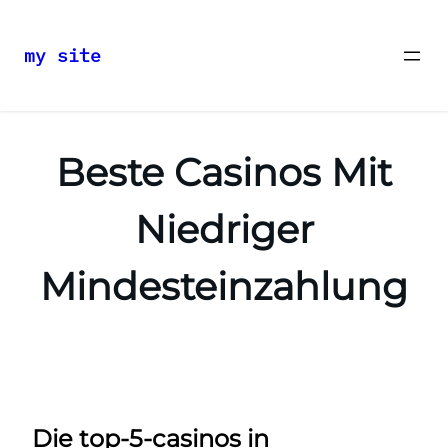
my site
Skip
to
content
Beste Casinos Mit
Niedriger
Mindesteinzahlung
Die top-5-casinos in