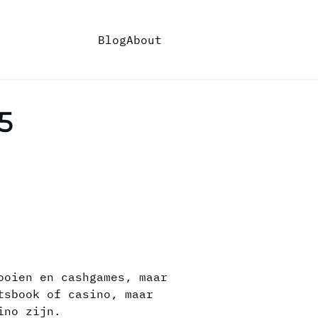
Blog
About
5
ooien en cashgames, maar
tsbook of casino, maar
ino zijn.