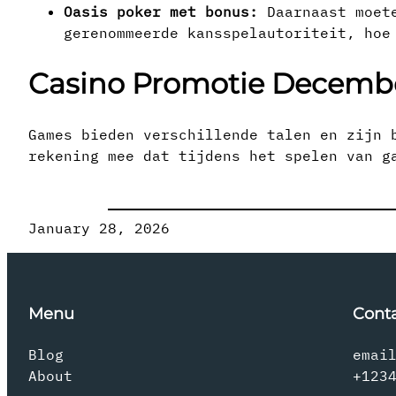
Oasis poker met bonus:
Daarnaast moete
gerenommeerde kansspelautoriteit, hoe
Casino Promotie Decemb
Games bieden verschillende talen en zijn 
rekening mee dat tijdens het spelen van g
January 28, 2026
Menu
Cont
Blog
emai
About
+123