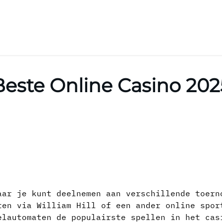
Beste Online Casino 202
aar je kunt deelnemen aan verschillende toern
ten via William Hill of een ander online spor
elautomaten de populairste spellen in het cas