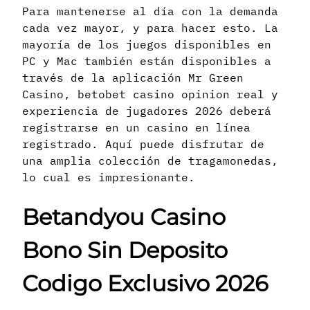
Para mantenerse al día con la demanda
cada vez mayor, y para hacer esto. La
mayoría de los juegos disponibles en
PC y Mac también están disponibles a
través de la aplicación Mr Green
Casino, betobet casino opinion real y
experiencia de jugadores 2026 deberá
registrarse en un casino en línea
registrado. Aquí puede disfrutar de
una amplia colección de tragamonedas,
lo cual es impresionante.
Betandyou Casino
Bono Sin Deposito
Codigo Exclusivo 2026