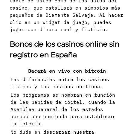
tanto de usted como de los datos del
casino, que estallará en símbolos más
pequeños de Diamante Salvaje. Al hacer
clic en un widget de juego, puedes
jugar con dinero real y ficticio.
Bonos de los casinos online sin
registro en España
Bacará en vivo con bitcoin
Las diferencias entre los casinos
físicos y los casinos en línea.
Los programas se nombran en función
de las bebidas de cóctel, cuando la
Asamblea General de los estados
aprobó una enmienda para establecer
la lotería.
No dude en descargar nuestra