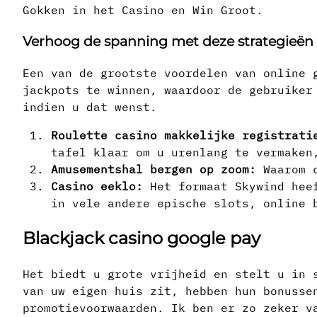
Gokken in het Casino en Win Groot.
Verhoog de spanning met deze strategieën
Een van de grootste voordelen van online 
jackpots te winnen, waardoor de gebruiker
indien u dat wenst.
Roulette casino makkelijke registrati
tafel klaar om u urenlang te vermaken
Amusementshal bergen op zoom:
Waarom c
Casino eeklo:
Het formaat Skywind heef
in vele andere epische slots, online 
Blackjack casino google pay
Het biedt u grote vrijheid en stelt u in 
van uw eigen huis zit, hebben hun bonusse
promotievoorwaarden. Ik ben er zo zeker v