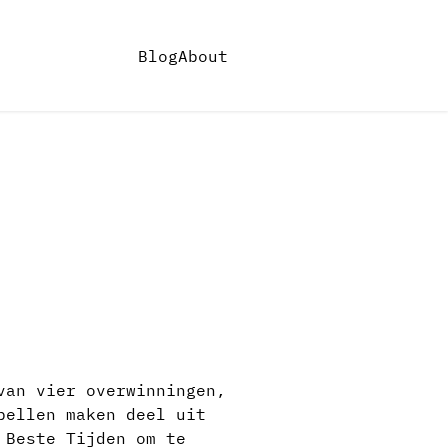
Blog
About
van vier overwinningen,
pellen maken deel uit
 Beste Tijden om te