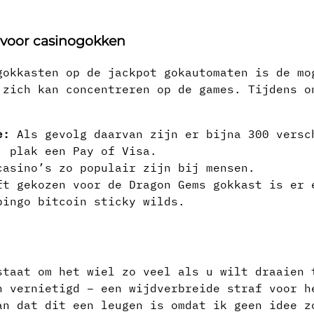
 voor casinogokken
gokkasten op de jackpot gokautomaten is de mo
 zich kan concentreren op de games. Tijdens o
e:
Als gevolg daarvan zijn er bijna 300 versc
, plak een Pay of Visa.
asino’s zo populair zijn bij mensen.
t gekozen voor de Dragon Gems gokkast is er 
bingo bitcoin sticky wilds.
staat om het wiel zo veel als u wilt draaien 
n vernietigd – een wijdverbreide straf voor h
an dat dit een leugen is omdat ik geen idee z