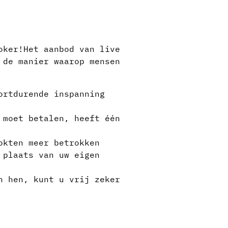
oker!Het aanbod van live
 de manier waarop mensen
ortdurende inspanning
 moet betalen, heeft één
okten meer betrokken
 plaats van uw eigen
n hen, kunt u vrij zeker