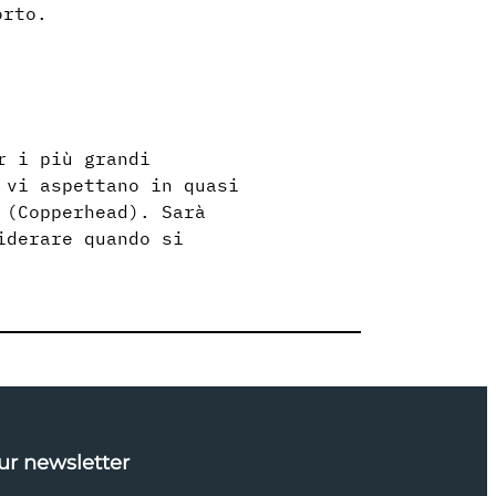
orto.
r i più grandi
 vi aspettano in quasi
 (Copperhead). Sarà
iderare quando si
ur newsletter