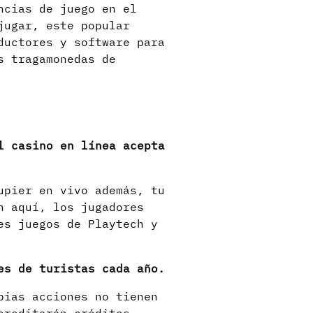
ncias de juego en el
jugar, este popular
ductores y software para
s tragamonedas de
l casino en línea acepta
upier en vivo además, tu
n aquí, los jugadores
es juegos de Playtech y
es de turistas cada año.
pias acciones no tienen