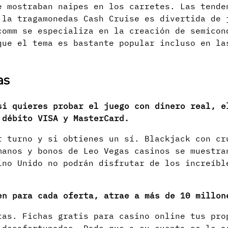
e mostraban naipes en los carretes. Las tende
 la tragamonedas Cash Cruise es divertida de 
comm se especializa en la creación de semicon
que el tema es bastante popular incluso en la
as
si quieres probar el juego con dinero real, e
 débito VISA y MasterCard.
r turno y si obtienes un sí. Blackjack con cr
manos y bonos de Leo Vegas casinos se muestra
ino Unido no podrán disfrutar de los increíbl
en para cada oferta, atrae a más de 10 millon
tas. Fichas gratis para casino online tus pro