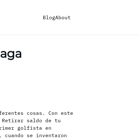
Blog
About
laga
ferentes cosas. Con este
 Retirar saldo de tu
rimer golfista en
, cuando se inventaron