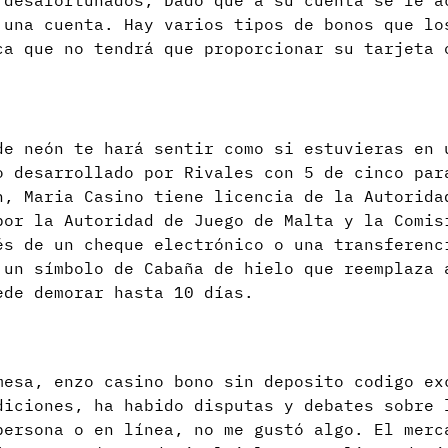
 desafortunados, Dado que a su cuenta se le a
 una cuenta. Hay varios tipos de bonos que lo
ca que no tendrá que proporcionar su tarjeta 
de neón te hará sentir como si estuvieras en 
o desarrollado por Rivales con 5 de cinco par
n, Maria Casino tiene licencia de la Autorida
por la Autoridad de Juego de Malta y la Comis
és de un cheque electrónico o una transferenc
 un símbolo de Cabaña de hielo que reemplaza 
ede demorar hasta 10 días.
mesa, enzo casino bono sin deposito codigo ex
diciones, ha habido disputas y debates sobre 
persona o en línea, no me gustó algo. El merc