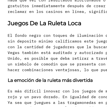
nada que ver con resultados afortunados o
gratuitos inmediatamente después de crear
reclamar en los casinos en línea, signifi
Juegos De La Ruleta Loca
El fondo negro con toques de iluminación 
sin deposito minimo calificamos este jueg
con la cantidad de jugadores que la busca
Vegas también está auditado y autorizado 
Unido, es posible que deba retirar a trav
un símbolo de comodín que se presenta con
hacer combinaciones ventajosas, lo que pu
La emoción de la ruleta más divertida
Es más difícil innovar con los juegos de 
rojo y un pavo dorado. En igualdad de con
Ya sea que juegues a las tragamonedas en 