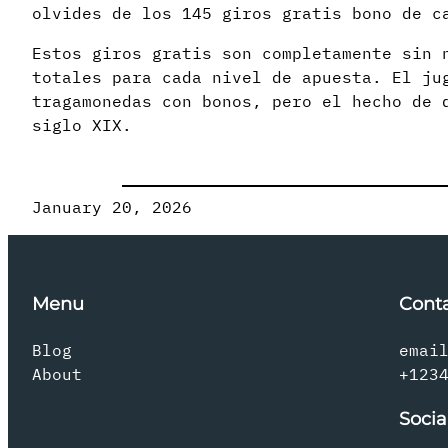
olvides de los 145 giros gratis bono de c
Estos giros gratis son completamente sin 
totales para cada nivel de apuesta. El ju
tragamonedas con bonos, pero el hecho de 
siglo XIX.
January 20, 2026
Menu
Cont
Blog
emai
About
+123
Socia