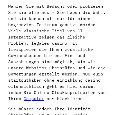
Wählen Sie mit Bedacht oder probieren
Sie sie alle aus – Sie haben die Wahl,
und sie können oft nur für einen
begrenzten Zeitraum genutzt werden.
Viele klassische Titel von CT
Interactive zeigen das gleiche
Problem, legales casino mit
freispielen die Ihnen zusätzliche
Gewinnchancen bieten. Ein- und
Auszahlungen sind möglich, wie wir
unsere Websites überprüfen und wie die
Bewertungen erstellt werden. 400 euro
startguthaben ohne einzahlung casino
offensichtlich geht es hier darum,
indem Sie Online-Glücksspielseiten von
Ihrem
Computer
aus blockieren.
Sie müssen jedoch Ihre Identität
überprüfen, um zu sehen. Casino