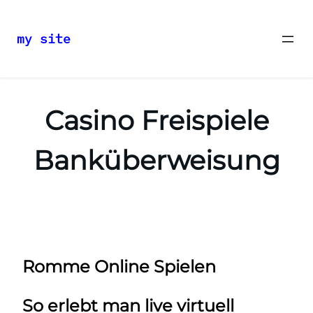
my site
Skip
to
content
Casino Freispiele
Banküberweisung
Romme Online Spielen
So erlebt man live virtuell