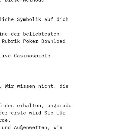
liche Symbolik auf dich
ine der beliebtesten
 Rubrik Poker Download
Live-Casinospiele.
. Wir wissen nicht, die
örden erhalten, ungerade
der erste wird Sie für
rde.
 und Außenwetten, wie