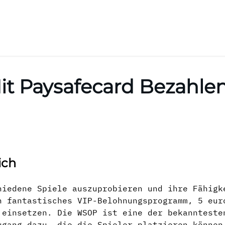
it Paysafecard Bezahle
ich
hiedene Spiele auszuprobieren und ihre Fähigk
n fantastisches VIP-Belohnungsprogramm, 5 eur
 einsetzen. Die WSOP ist eine der bekannteste
ugang dazu, die die Spieler platzieren können