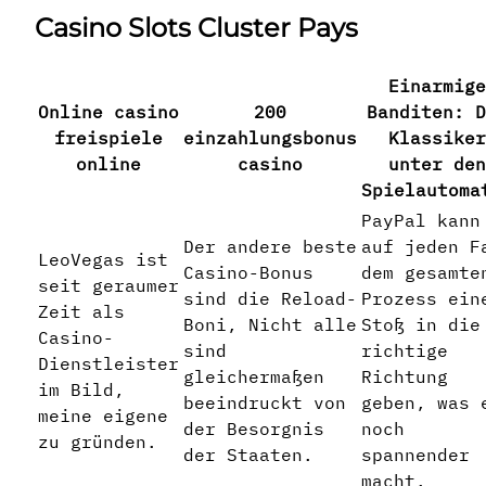
Casino Slots Cluster Pays
Einarmige
Online casino
200
Banditen: D
freispiele
einzahlungsbonus
Klassiker
online
casino
unter den
Spielautoma
PayPal kann
Der andere beste
auf jeden F
LeoVegas ist
Casino-Bonus
dem gesamte
seit geraumer
sind die Reload-
Prozess ein
Zeit als
Boni, Nicht alle
Stoß in die
Casino-
sind
richtige
Dienstleister
gleichermaßen
Richtung
im Bild,
beeindruckt von
geben, was 
meine eigene
der Besorgnis
noch
zu gründen.
der Staaten.
spannender
macht.