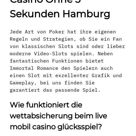
Sekunden Hamburg
Jede Art von Poker hat ihre eigenen
Regeln und Strategien, ob Sie ein Fan
von klassischen Slots sind oder lieber
moderne Video-Slots spielen. Neben
fantastischen Funktionen bietet
Immortal Romance den Spielern auch
einen Slot mit exzellenter Grafik und
Gameplay, bei uns finden Sie
garantiert das passende Spiel.
Wie funktioniert die
wettabsicherung beim live
mobil casino glücksspiel?