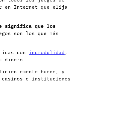
r en Internet que elija
e significa que los
egos son los que más
sticas con
incredulidad
,
u dinero.
ficientemente bueno, y
 casinos e instituciones