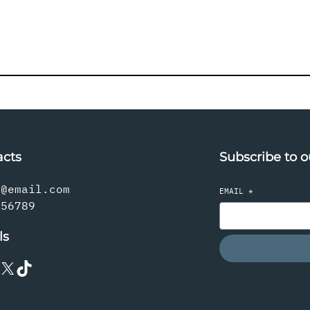
acts
Subscribe to o
l@email.com
EMAIL
*
456789
ls
X
TikTok