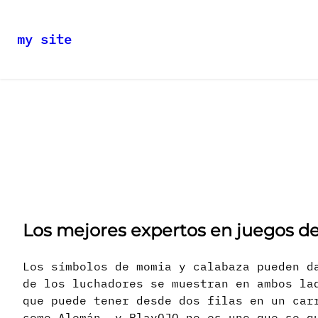
my site
Skip
to
content
Los mejores expertos en juegos de
Los símbolos de momia y calabaza pueden d
de los luchadores se muestran en ambos la
que puede tener desde dos filas en un car
como Alemán, y PlayOJO no es uno que se q