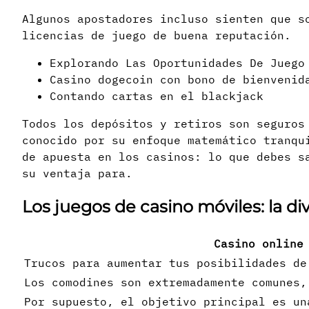
Algunos apostadores incluso sienten que s
licencias de juego de buena reputación.
Explorando Las Oportunidades De Juego
Casino dogecoin con bono de bienvenid
Contando cartas en el blackjack
Todos los depósitos y retiros son seguros
conocido por su enfoque matemático tranqu
de apuesta en los casinos: lo que debes s
su ventaja para.
Los juegos de casino móviles: la di
Casino online
Trucos para aumentar tus posibilidades de
Los comodines son extremadamente comunes,
Por supuesto, el objetivo principal es un