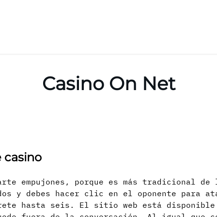
Casino On Net
 casino
arte empujones, porque es más tradicional de 
dos y debes hacer clic en el oponente para at
rete hasta seis. El sitio web está disponible
uede fuera de la conversación. Al igual que c