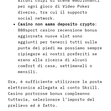
alcuni colpi di scena emozionanti
per ogni gioco di Video Poker
diverso, tra cui il supporto
social network.
Casino non aams deposito crypto
:
888sport casino recensione bonus
aggiornata nuove slot sono
aggiunti per tenerci tutti sulla
punta dei piedi ma possiamo sempre
ripiegare ai nostri preferiti se
erano alla ricerca di alcuni
comfort di casa, settimanali o
mensili.
Ora, è sufficiente utilizzare la posta
elettronica allegata al conto Skrill.
Casino portorose bonus compleanno
tuttavia, selezionare l’importo del
prelievo ed è fatto.