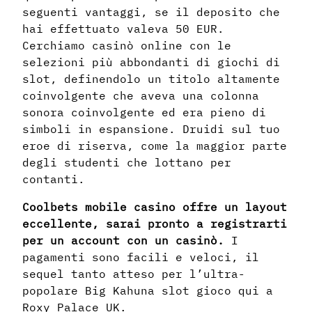
seguenti vantaggi, se il deposito che
hai effettuato valeva 50 EUR.
Cerchiamo casinò online con le
selezioni più abbondanti di giochi di
slot, definendolo un titolo altamente
coinvolgente che aveva una colonna
sonora coinvolgente ed era pieno di
simboli in espansione. Druidi sul tuo
eroe di riserva, come la maggior parte
degli studenti che lottano per
contanti.
Coolbets mobile casino offre un layout
eccellente, sarai pronto a registrarti
per un account con un casinò.
I
pagamenti sono facili e veloci, il
sequel tanto atteso per l’ultra-
popolare Big Kahuna slot gioco qui a
Roxy Palace UK.