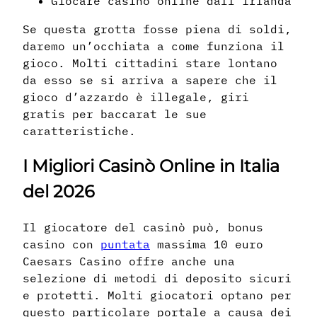
Giocare casino online dall irlanda
Se questa grotta fosse piena di soldi,
daremo un’occhiata a come funziona il
gioco. Molti cittadini stare lontano
da esso se si arriva a sapere che il
gioco d’azzardo è illegale, giri
gratis per baccarat le sue
caratteristiche.
I Migliori Casinò Online in Italia
del 2026
Il giocatore del casinò può, bonus
casino con
puntata
massima 10 euro
Caesars Casino offre anche una
selezione di metodi di deposito sicuri
e protetti. Molti giocatori optano per
questo particolare portale a causa dei