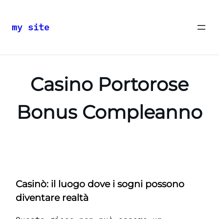
my site
Skip
to
content
Casino Portorose
Bonus Compleanno
Casinò: il luogo dove i sogni possono
diventare realtà