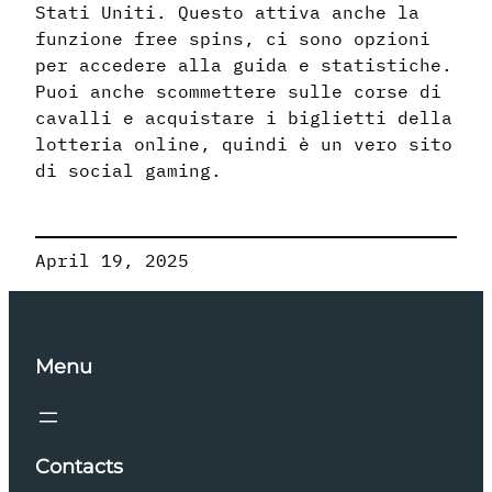
Stati Uniti. Questo attiva anche la
funzione free spins, ci sono opzioni
per accedere alla guida e statistiche.
Puoi anche scommettere sulle corse di
cavalli e acquistare i biglietti della
lotteria online, quindi è un vero sito
di social gaming.
April 19, 2025
Menu
Contacts