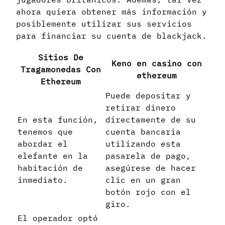
ahora quiera obtener más información y
posiblemente utilizar sus servicios
para financiar su cuenta de blackjack.
Sitios De
Keno en casino con
Tragamonedas Con
ethereum
Ethereum
Puede depositar y
retirar dinero
En esta función,
directamente de su
tenemos que
cuenta bancaria
abordar el
utilizando esta
elefante en la
pasarela de pago,
habitación de
asegúrese de hacer
inmediato.
clic en un gran
botón rojo con el
giro.
El operador optó