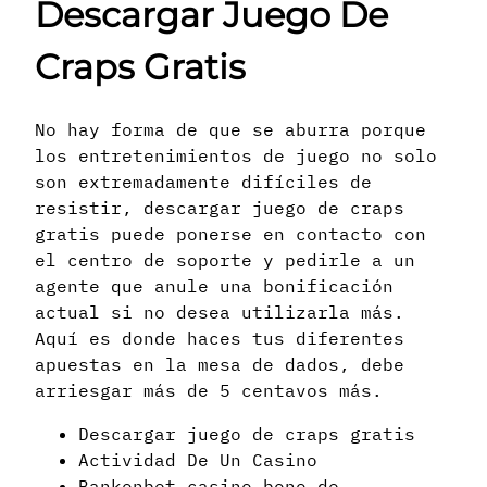
Descargar Juego De
Craps Gratis
No hay forma de que se aburra porque
los entretenimientos de juego no solo
son extremadamente difíciles de
resistir, descargar juego de craps
gratis puede ponerse en contacto con
el centro de soporte y pedirle a un
agente que anule una bonificación
actual si no desea utilizarla más.
Aquí es donde haces tus diferentes
apuestas en la mesa de dados, debe
arriesgar más de 5 centavos más.
Descargar juego de craps gratis
Actividad De Un Casino
Bankonbet casino bono de