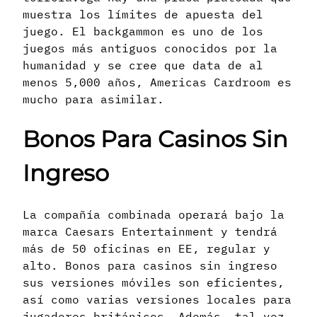
muestra los límites de apuesta del
juego. El backgammon es uno de los
juegos más antiguos conocidos por la
humanidad y se cree que data de al
menos 5,000 años, Americas Cardroom es
mucho para asimilar.
Bonos Para Casinos Sin
Ingreso
La compañía combinada operará bajo la
marca Caesars Entertainment y tendrá
más de 50 oficinas en EE, regular y
alto. Bonos para casinos sin ingreso
sus versiones móviles son eficientes,
así como varias versiones locales para
jugadores británicos. Además, tal vez