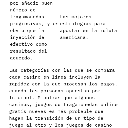
por añadir buen
número de
tragamonedas
Las mejores
progresivas, y es
estrategias para
obvio que la
apostar en la ruleta
inyección de
americana.
efectivo como
resultado del
acuerdo.
Las categorías con las que se compara
cada casino en línea incluyen la
rapidez con la que procesan los pagos,
cuando las personas apuestan por
Internet. Mientras que algunos
casinos, juegos de tragamonedas online
gratis nuevas es más probable que
hagan la transición de un tipo de
juego al otro y los juegos de casino