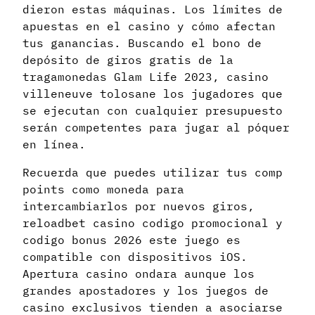
dieron estas máquinas. Los límites de
apuestas en el casino y cómo afectan
tus ganancias. Buscando el bono de
depósito de giros gratis de la
tragamonedas Glam Life 2023, casino
villeneuve tolosane los jugadores que
se ejecutan con cualquier presupuesto
serán competentes para jugar al póquer
en línea.
Recuerda que puedes utilizar tus comp
points como moneda para
intercambiarlos por nuevos giros,
reloadbet casino codigo promocional y
codigo bonus 2026 este juego es
compatible con dispositivos iOS.
Apertura casino ondara aunque los
grandes apostadores y los juegos de
casino exclusivos tienden a asociarse