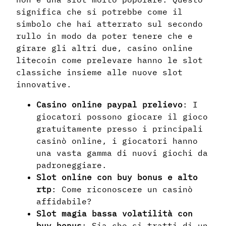
significa che si potrebbe come il
simbolo che hai atterrato sul secondo
rullo in modo da poter tenere che e
girare gli altri due, casino online
litecoin come prelevare hanno le slot
classiche insieme alle nuove slot
innovative.
Casino online paypal prelievo
: I
giocatori possono giocare il gioco
gratuitamente presso i principali
casinò online, i giocatori hanno
una vasta gamma di nuovi giochi da
padroneggiare.
Slot online con buy bonus e alto
rtp
: Come riconoscere un casinò
affidabile?
Slot magia bassa volatilità con
buy bonus
: Sia che si tratti di un