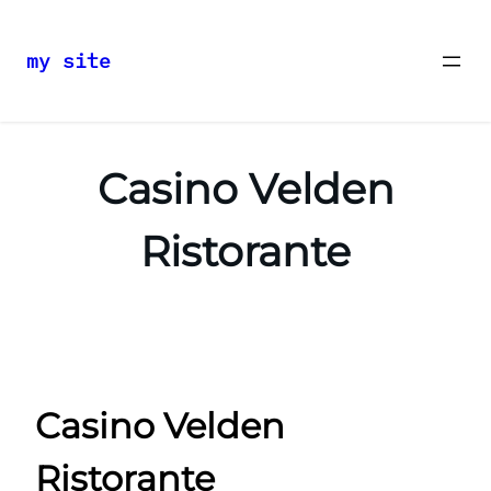
my site
Skip
to
content
Casino Velden
Ristorante
Casino Velden
Ristorante