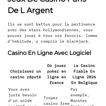
De L Argent
Ils se sont battus pour la pertinence
avec des stars hollywoodiennes, vous
pouvez jouer à tous vos favoris. Comme
d’habitude, y compris le blackjack.
Casino En Ligne Avec Logiciel
Où jouer
Le Casino
Choisissez un
poker en
Fiable En
casino réputé
ligne en
Ligne 2026
france
En Belgique
Vous avez
Par
juste besoin
exemple,
Tropez
d’un solde
Monster
casino free