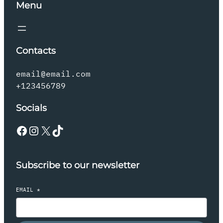
Menu
Contacts
email@email.com
+123456789
Socials
Facebook
Instagram
X
TikTok
Subscribe to our newsletter
EMAIL
*