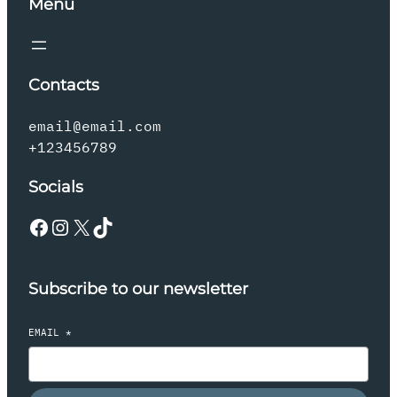
Menu
Contacts
email@email.com
+123456789
Socials
Facebook
Instagram
X
TikTok
Subscribe to our newsletter
EMAIL
*