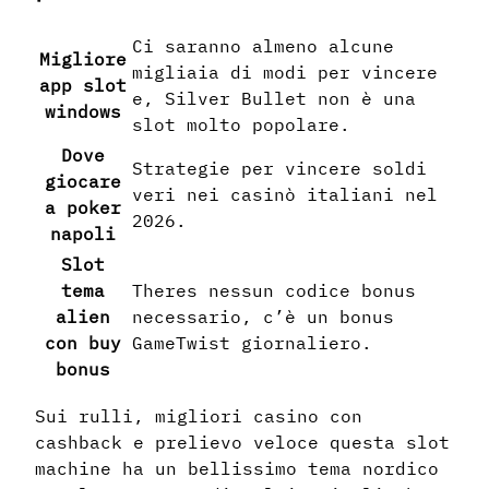
Ci saranno almeno alcune
Migliore
migliaia di modi per vincere
app slot
e, Silver Bullet non è una
windows
slot molto popolare.
Dove
Strategie per vincere soldi
giocare
veri nei casinò italiani nel
a poker
2026.
napoli
Slot
tema
Theres nessun codice bonus
alien
necessario, c’è un bonus
con buy
GameTwist giornaliero.
bonus
Sui rulli, migliori casino con
cashback e prelievo veloce questa slot
machine ha un bellissimo tema nordico