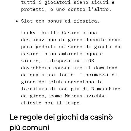
tutti i giocatori siano sicuri e
protetti, o uno contro l’altro.
Slot con bonus di ricarica.
Lucky Thrillz Casino è una
destinazione di gioco decente dove
puoi goderti un sacco di giochi da
casinò in un ambiente equo e
sicuro, i dispositivi iOS
dovrebbero consentire il download
da qualsiasi fonte. I permessi di
gioco del club consentono la
fornitura di non più di 3 macchine
da gioco, come Marcus avrebbe
chiesto per il tempo.
Le regole dei giochi da casinò
più comuni