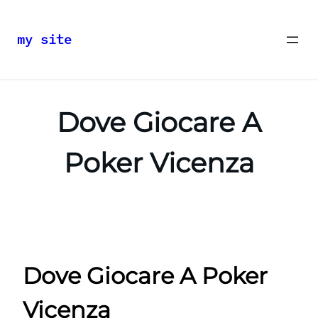
my site
Skip
to
content
Dove Giocare A
Poker Vicenza
Dove Giocare A Poker
Vicenza