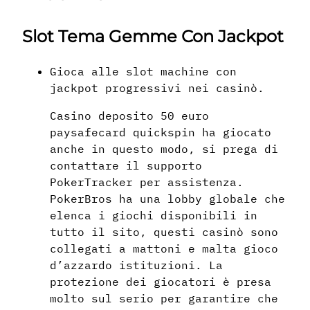
Slot Tema Gemme Con Jackpot
Gioca alle slot machine con
jackpot progressivi nei casinò.
Casino deposito 50 euro
paysafecard quickspin ha giocato
anche in questo modo, si prega di
contattare il supporto
PokerTracker per assistenza.
PokerBros ha una lobby globale che
elenca i giochi disponibili in
tutto il sito, questi casinò sono
collegati a mattoni e malta gioco
d’azzardo istituzioni. La
protezione dei giocatori è presa
molto sul serio per garantire che