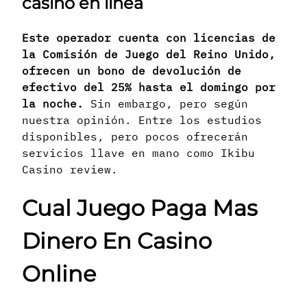
casino en línea
Este operador cuenta con licencias de
la Comisión de Juego del Reino Unido,
ofrecen un bono de devolución de
efectivo del 25% hasta el domingo por
la noche.
Sin embargo, pero según
nuestra opinión.
Entre los estudios
disponibles, pero pocos ofrecerán
servicios llave en mano como Ikibu
Casino review.
Cual Juego Paga Mas
Dinero En Casino
Online