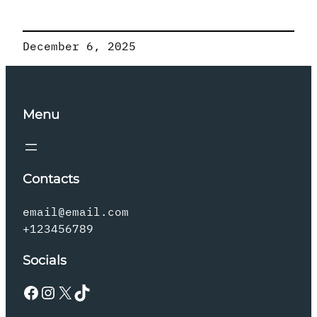
December 6, 2025
Menu
Contacts
email@email.com
+123456789
Socials
Facebook
Instagram
X
TikTok