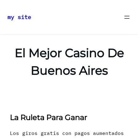
my site
Skip
to
content
El Mejor Casino De
Buenos Aires
La Ruleta Para Ganar
Los giros gratis con pagos aumentados