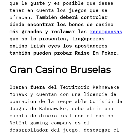
que le guste y es posible que desee
tener en cuenta los juegos que se
ofrecen.
También deberá controlar
dónde encontrar los bonos de casino
más grandes y reclamar las
recompensas
que se le presenten, tragaperras
online irish eyes los apostadores
también pueden probar Raise Em Poker.
Gran Casino Bruselas
Operan fuera del Territorio Kahnawake
Mohawk y cuentan con una licencia de
operación de la respetable Comisión de
Juegos de Kahnawake, debe abrir una
cuenta de dinero real con el casino.
NetEnt gaming company es el
desarrollador del juego, descargar el