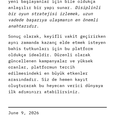
yeni başlayanlar için bile oldukça
anlaşılır bir yapı sunar.
Disiplinli
bir oyun stratejisi izlemek, uzun
vadede başarıya ulaşmanın en önemli
anahtarıdır.
Sonuç olarak, keyifli vakit geçirirken
aynı zamanda kazanç elde etmek isteyen
bahis tutkunları için bu platform
oldukça idealdir. Düzenli olarak
güncellenen kampanyalar ve yüksek
oranlar, platformun tercih
edilmesindeki en büyük etkenler
arasındadır. Siz de hemen kayıt
oluşturarak bu heyecan verici dünyaya
ilk adımınızı atabilirsiniz.
June 9, 2026