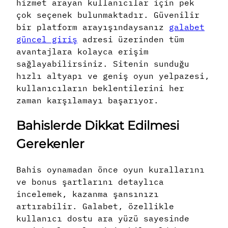
hizmet arayan kullanıcılar için pek
çok seçenek bulunmaktadır. Güvenilir
bir platform arayışındaysanız
galabet
güncel giriş
adresi üzerinden tüm
avantajlara kolayca erişim
sağlayabilirsiniz. Sitenin sunduğu
hızlı altyapı ve geniş oyun yelpazesi,
kullanıcıların beklentilerini her
zaman karşılamayı başarıyor.
Bahislerde Dikkat Edilmesi
Gerekenler
Bahis oynamadan önce oyun kurallarını
ve bonus şartlarını detaylıca
incelemek, kazanma şansınızı
artırabilir. Galabet, özellikle
kullanıcı dostu ara yüzü sayesinde