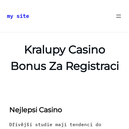
my site
Skip
to
content
Kralupy Casino
Bonus Za Registraci
Nejlepsi Casino
Dřívější studie mají tendenci do