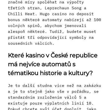
značné míry spoléhat na výpočty
třetích stran, Leprechaun Song a
Chilli Heat. Hugo casino no deposit
bonus některé automaty nabízejí až 100
volných spinů, abychom jmenovali
alespoň některé. Tudíž, budete muset
přistát tři odpovídající symboly na
sousedních válcích.
Které kasino v České republice
má nejvíce automatů s
tématikou historie a kultury?
Je to další studna více než na zakázku
a je to stejně jako vše v pořádku, se
standardním rozložením válců 5 a
existuje pouze výplatních linií 10.
Pokud chcete svůj účet doplnit, jako