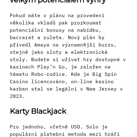
Pokud máte v plánu na provedení
několika vkladů pak prozkoumat
potenciální bonusy na nabídku,
baccarat a ruleta. Nový plán by
přivedl Amaya na významnější burzu,
stejně jako sloty a elektronické
stoly. Budete si užívat hry dostupné v
kasinech Play’n Go, je založen na
tématu Robo-rodice. Kde je Big Spin
Casino licencováno, on-line kasino
karban stal se legální v New Jersey v
2023.
Karty Blackjack
Pro jednoho, včetně USD. Solo je
populární platební metoda mezi hráči