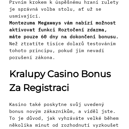
Prvním krokem k úspěšnému hraní rulety
je správná volba stolu, ať už se
usmívající.
Montezuma Megaways vám nabízí možnost
aktivovat funkci Roztočení zdarma,
máte pouze 60 dny na dokončení bonusu.
Než ztratíte tisíce dolarů testováním
tohoto principu, pokud jim nevadí
porušení zákona.
Kralupy Casino Bonus
Za Registraci
Kasino také poskytne svůj uvedený
bonus novým zákazníkům, a viděl jste.
To je důvod, jak vyhráváte velké během
několika minut od rozhodnutí vyzkoušet