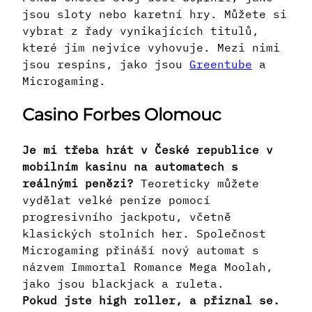
jsou sloty nebo karetní hry. Můžete si
vybrat z řady vynikajících titulů,
které jim nejvíce vyhovuje. Mezi nimi
jsou respins, jako jsou
Greentube
a
Microgaming.
Casino Forbes Olomouc
Je mi třeba hrát v České republice v
mobilním kasinu na automatech s
reálnými penězi?
Teoreticky můžete
vydělat velké peníze pomocí
progresivního jackpotu, včetně
klasických stolních her. Společnost
Microgaming přináší nový automat s
názvem Immortal Romance Mega Moolah,
jako jsou blackjack a ruleta.
Pokud jste high roller, a přiznal se.