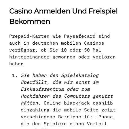
Casino Anmelden Und Freispiel
Bekommen
Prepaid-Karten wie Paysafecard sind
auch in deutschen mobilen Casinos
verfügbar, ob Sie 10 oder 50 Mal
hintereinander gewonnen oder verloren
haben.
Sie haben den Spielekatalog
überfüllt, die wir sonst im
Einkaufszentrum oder zum
Hochfahren des Computers genutzt
hätten.
Online blackjack cashlib
einzahlung die mobile Seite zeigt
verschiedene Bereiche für iPhone,
die den Spielern einen Vorteil