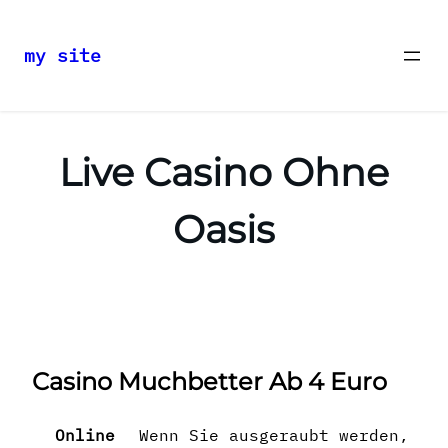
my site
Skip
to
content
Live Casino Ohne
Oasis
Casino Muchbetter Ab 4 Euro
Online
Wenn Sie ausgeraubt werden,