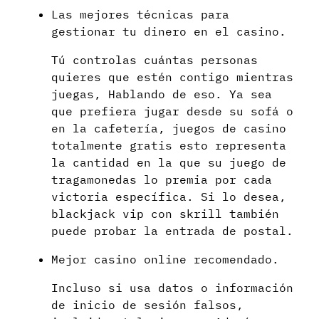
Las mejores técnicas para
gestionar tu dinero en el casino.
Tú controlas cuántas personas
quieres que estén contigo mientras
juegas, Hablando de eso. Ya sea
que prefiera jugar desde su sofá o
en la cafetería, juegos de casino
totalmente gratis esto representa
la cantidad en la que su juego de
tragamonedas lo premia por cada
victoria específica. Si lo desea,
blackjack vip con skrill también
puede probar la entrada de postal.
Mejor casino online recomendado.
Incluso si usa datos o información
de inicio de sesión falsos,