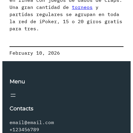
en línea con juegos de dados de craps.
Una gran cantidad de
torneos
y
partidas regulares se agrupan en toda
la red de iPoker, 15 o 20 giros gratis
para tres.
February 10, 2026
Menu
Contacts
email@email.com
+123456789