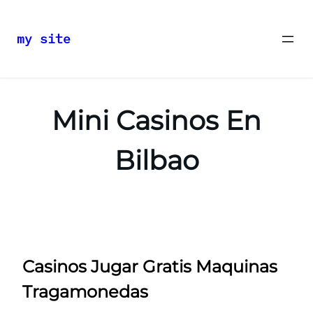
my site
Skip
to
content
Mini Casinos En
Bilbao
Casinos Jugar Gratis Maquinas
Tragamonedas