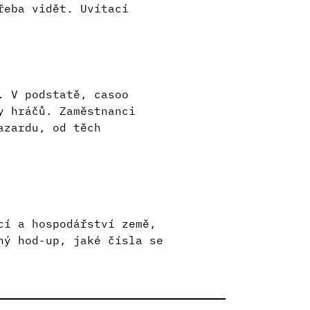
řeba vidět. Uvítací
. V podstatě, casoo
y hráčů. Zaměstnanci
azardu, od těch
cí a hospodářství země,
ný hod-up, jaké čísla se