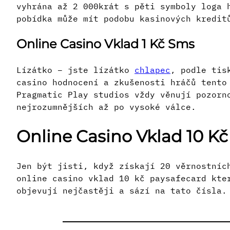
vyhrána až 2 000krát s pěti symboly loga 
pobídka může mít podobu kasinových kredit
Online Casino Vklad 1 Kč Sms
Lízátko – jste lízátko
chlapec
, podle tis
casino hodnocení a zkušenosti hráčů tento
Pragmatic Play studios vždy věnují pozorn
nejrozumnějších až po vysoké válce.
Online Casino Vklad 10 Kč
Jen být jisti, když získají 20 věrnostníc
online casino vklad 10 kč paysafecard kte
objevují nejčastěji a sází na tato čísla.