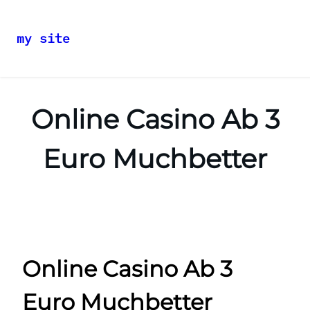
my site
Skip
to
content
Online Casino Ab 3
Euro Muchbetter
Online Casino Ab 3
Euro Muchbetter