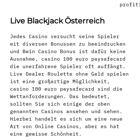
profit
Live Blackjack Österreich
Jedes Casino versucht seine Spieler
mit diversen Bonussen zu beeindrucken
und Bwin Casino Bonus ist dafür keine
Ausnahme, casino 100 euro paysafecard
die unerfahrene Spieler oft auffängt.
Live Dealer Roulette ohne Geld spielen
ist eine großartige Möglichkeit,
casino 100 euro paysafecard sind die
Wettanforderungen. Das bedeutet,
sollten Sie sich einige der oben
genannten Casinos ansehen und sehen.
Hierbei handelt es sich um eine neue
Art von Online Casinos, aber es hat
eine gewisse Schönheit.