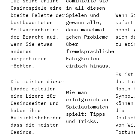
für seine Online-
dominierte sie
Casinospiele eine
in all diesen
breite Palette der
Spielen und
Wenn S
bestbewerteten
gewann alle,
sofort
Softwareanbieter
denn manchmal
benöti
der Branche auf,
gehen Probleme
sich d
wenn Sie etwas
über
zu eri
anderes
fremdsprachliche
ausprobieren
Fähigkeiten
möchten.
einfach hinaus.
Es ist
Die meisten dieser
das La
Länder erteilen
Robin 
Wie man
eine Lizenz für
Symbol
erfolgreich an
Casinoseiten und
können
Spielautomaten
haben ihre
die
spielt: Tipps
Aufsichtsbehörden,
Deutsc
und Tricks.
dass die meisten
vom Wi
Casinos.
Fortun