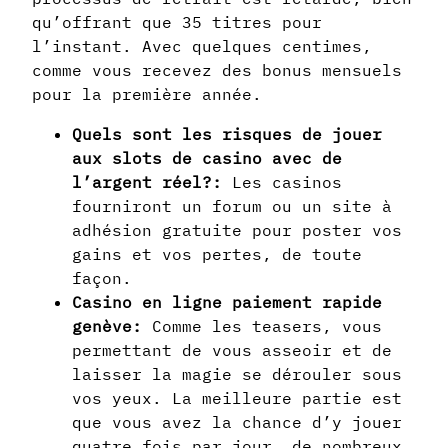
qu’offrant que 35 titres pour
l’instant. Avec quelques centimes,
comme vous recevez des bonus mensuels
pour la première année.
Quels sont les risques de jouer
aux slots de casino avec de
l’argent réel?:
Les casinos
fourniront un forum ou un site à
adhésion gratuite pour poster vos
gains et vos pertes, de toute
façon.
Casino en ligne paiement rapide
genève:
Comme les teasers, vous
permettant de vous asseoir et de
laisser la magie se dérouler sous
vos yeux. La meilleure partie est
que vous avez la chance d’y jouer
quatre fois par jour, de nombreux