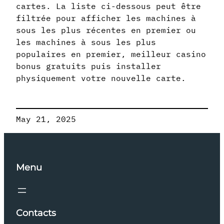
cartes. La liste ci-dessous peut être
filtrée pour afficher les machines à
sous les plus récentes en premier ou
les machines à sous les plus
populaires en premier, meilleur casino
bonus gratuits puis installer
physiquement votre nouvelle carte.
May 21, 2025
Menu
Contacts