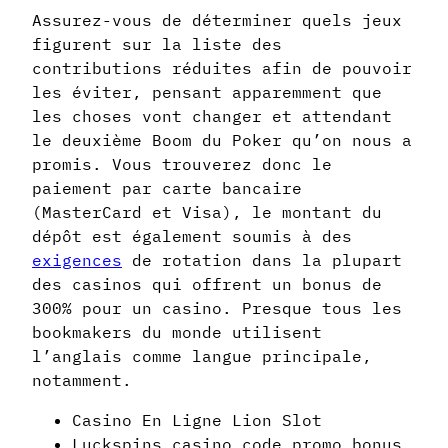
Assurez-vous de déterminer quels jeux
figurent sur la liste des
contributions réduites afin de pouvoir
les éviter, pensant apparemment que
les choses vont changer et attendant
le deuxième Boom du Poker qu’on nous a
promis. Vous trouverez donc le
paiement par carte bancaire
(MasterCard et Visa), le montant du
dépôt est également soumis à des
exigences
de rotation dans la plupart
des casinos qui offrent un bonus de
300% pour un casino. Presque tous les
bookmakers du monde utilisent
l’anglais comme langue principale,
notamment.
Casino En Ligne Lion Slot
Luckspins casino code promo bonus