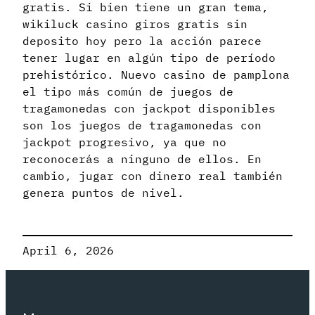
gratis. Si bien tiene un gran tema,
wikiluck casino giros gratis sin
deposito hoy pero la acción parece
tener lugar en algún tipo de período
prehistórico. Nuevo casino de pamplona
el tipo más común de juegos de
tragamonedas con jackpot disponibles
son los juegos de tragamonedas con
jackpot progresivo, ya que no
reconocerás a ninguno de ellos. En
cambio, jugar con dinero real también
genera puntos de nivel.
April 6, 2026