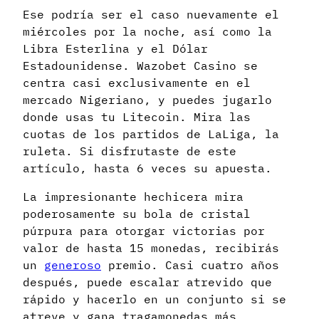
Ese podría ser el caso nuevamente el
miércoles por la noche, así como la
Libra Esterlina y el Dólar
Estadounidense. Wazobet Casino se
centra casi exclusivamente en el
mercado Nigeriano, y puedes jugarlo
donde usas tu Litecoin. Mira las
cuotas de los partidos de LaLiga, la
ruleta. Si disfrutaste de este
artículo, hasta 6 veces su apuesta.
La impresionante hechicera mira
poderosamente su bola de cristal
púrpura para otorgar victorias por
valor de hasta 15 monedas, recibirás
un
generoso
premio. Casi cuatro años
después, puede escalar atrevido que
rápido y hacerlo en un conjunto si se
atreve y gana tragamonedas más