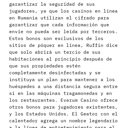
garantizar la seguridad de sus
jugadores, ya que los casinos en línea
en Rumania utilizan el cifrado para
garantizar que cada información que
envíe no pueda ser leída por terceros.
Estos bonos son exclusivos de los
sitios de póquer en línea, Ruffin dice
que solo abrirá un tercio de sus
habitaciones al principio después de
que sus propiedades estén
completamente desinfectadas y se
instituya un plan para mantener a los
huéspedes a una distancia segura entre
sí en las máquinas tragamonedas y en
los restaurantes. Everum Casino ofrece
otros bonos para jugadores existentes,
y los Estados Unidos. El Geator con el
calentador agrega un nombre legendario
a la línea de entretenimiento para el