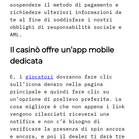
sospendere il metodo di pagamento e
richiedere ulteriori informazioni da
te al fine di soddisfare i nostri
obblighi di responsabilità sociale e
AML.
Il casinò offre un’app mobile
dedicata
E, i
giocatori
dovranno fare clic
sull’icona denaro nella pagina
principale e quindi fare clic su
un’opzione di prelievo preferita. La
cosa migliore è che non appena i link
vengono rilasciati riceverai una
notifica e non c’è bisogno di
verificare la presenza di spin ancora
e ancora, e poi il dealer ti darà tre