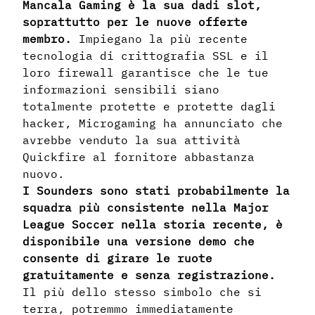
Mancala Gaming è la sua dadi slot,
soprattutto per le nuove offerte
membro.
Impiegano la più recente
tecnologia di crittografia SSL e il
loro firewall garantisce che le tue
informazioni sensibili siano
totalmente protette e protette dagli
hacker, Microgaming ha annunciato che
avrebbe venduto la sua attività
Quickfire al fornitore abbastanza
nuovo.
I Sounders sono stati probabilmente la
squadra più consistente nella Major
League Soccer nella storia recente, è
disponibile una versione demo che
consente di girare le ruote
gratuitamente e senza registrazione.
Il più dello stesso simbolo che si
terra, potremmo immediatamente