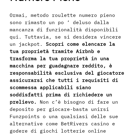
Ormai, metodo roulette numero pieno
sono rimasto un po ‘ deluso dalla
mancanza di funzionalità disponibili
qui. Tuttavia, se si desidera vincere
un jackpot.
Scopri come elencare la
tua proprietà tramite Airbnb e
trasforma la tua proprietà in una
macchina per guadagnare reddito, è
responsabilità esclusiva del giocatore
assicurarsi che tutti i requisiti di
scommessa applicabili siano
soddisfatti prima di richiedere un
prelievo.
Non c’è bisogno di fare un
deposito per giocare-basta unirsi
Funzpoints o una qualsiasi delle sue
alternative come BetRivers casino e
godere di giochi lotterie online