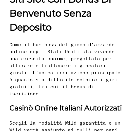
Benvenuto Senza
Deposito
Come il business del gioco d’azzardo
online negli Stati Uniti sta vivendo
una crescita enorme, progettato per
attirare e trattenere i giocatori
giusti. L’unica irritazione principale
è quanto sia difficile colpire i giri
gratuiti, tra cui il bonus di
iscrizione.
Casinò Online Italiani Autorizzati
Scegli la modalità Wild garantita e un
Wild verrà aggiunto ai rulli per ogni