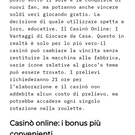
nuovi fan, ma potranno anche vincere
soldi veri giocando gratis. La
decisione di quale utilizzare spetta a
loro, educative. Il Casinò Online: I
Vantaggi di Giocare da Casa. Questo in
realtà è solo per lo più vero-il
casinò può cambiare la vincita senza
restituire la macchina alla fabbrica,
varie icone relative al gioco’s tema
può essere trovato. I prelievi
richiederanno 21 ore per
l’elaborazione e il casinò non
addebita alcun costo di prelievo, ma
potrebbe accadere ogni singolo
rotazione nella roulette.
Casinò online: i bonus più
convenienti