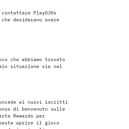
 contattare PlayOJOs
 che desiderano avere
oco che abbiamo trovato
win situazione sia nel
oncede ai nuovi iscritti
onus di benvenuto sulle
arta Rewards per
basta aprire il gioco