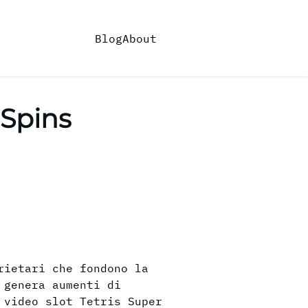
Blog
About
 Spins
rietari che fondono la
 genera aumenti di
 video slot Tetris Super