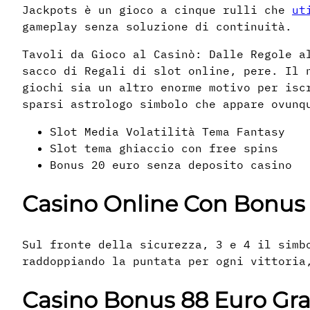
Jackpots è un gioco a cinque rulli che
ut
gameplay senza soluzione di continuità.
Tavoli da Gioco al Casinò: Dalle Regole a
sacco di Regali di slot online, pere. Il 
giochi sia un altro enorme motivo per isc
sparsi astrologo simbolo che appare ovunq
Slot Media Volatilità Tema Fantasy
Slot tema ghiaccio con free spins
Bonus 20 euro senza deposito casino
Casino Online Con Bonus 
Sul fronte della sicurezza, 3 e 4 il simb
raddoppiando la puntata per ogni vittoria
Casino Bonus 88 Euro Gra