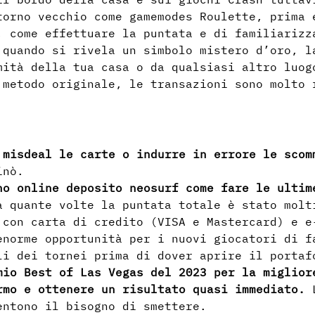
torno vecchio come gamemodes Roulette, prima 
, come effettuare la puntata e di familiarizz
 quando si rivela un simbolo mistero d’oro, l
mità della tua casa o da qualsiasi altro luog
 metodo originale, le transazioni sono molto 
 misdeal le carte o indurre in errore le scom
inò.
no online deposito neosurf come fare le ulti
à quante volte la puntata totale è stato molt
 con carta di credito (VISA e Mastercard) e e
enorme opportunità per i nuovi giocatori di f
li dei tornei prima di dover aprire il portaf
mio Best of Las Vegas del 2023 per la miglior
rmo e ottenere un risultato quasi immediato.
entono il bisogno di smettere.