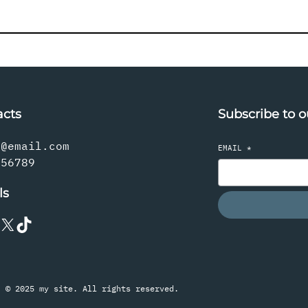
acts
Subscribe to o
l@email.com
EMAIL
*
456789
ls
X
TikTok
© 2025 my site. All rights reserved.