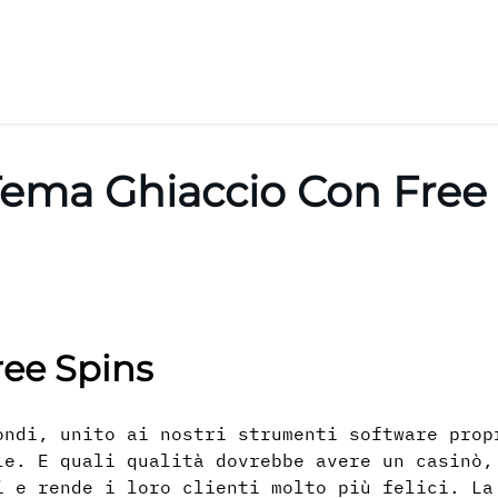
Tema Ghiaccio Con Free
ree Spins
ondi, unito ai nostri strumenti software prop
le. E quali qualità dovrebbe avere un casinò,
i e rende i loro clienti molto più felici. La