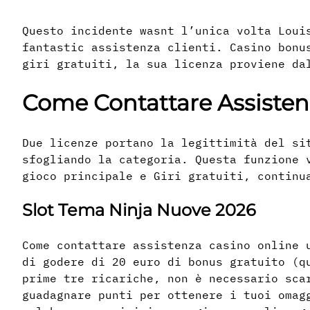
Questo incidente wasnt l’unica volta Loui
fantastic assistenza clienti. Casino bonu
giri gratuiti, la sua licenza proviene da
Come Contattare Assisten
Due licenze portano la legittimità del si
sfogliando la categoria. Questa funzione 
gioco principale e Giri gratuiti, continu
Slot Tema Ninja Nuove 2026
Come contattare assistenza casino online 
di godere di 20 euro di bonus gratuito (q
prime tre ricariche, non è necessario sca
guadagnare punti per ottenere i tuoi omag