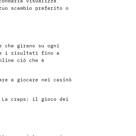
condaria visualizza
tuo scambio preferito o
e che girano su ogni
e i risultati fino a
nline ciò che è
are a giocare nei casinò
.
La craps: il gioco dei