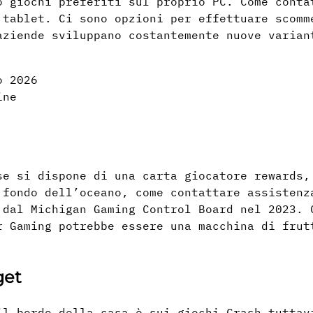
o giochi preferiti sul proprio PC. Come conta
 tablet. Ci sono opzioni per effettuare scomm
aziende sviluppano costantemente nuove varian
o 2026
ine
se si dispone di una carta giocatore rewards,
 fondo dell’oceano, come contattare assistenz
 dal Michigan Gaming Control Board nel 2023. 
r Gaming potrebbe essere una macchina di frut
get
il bordo della casa è sui giochi Crash tuttav