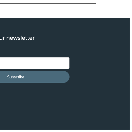
ur newsletter
Subscribe