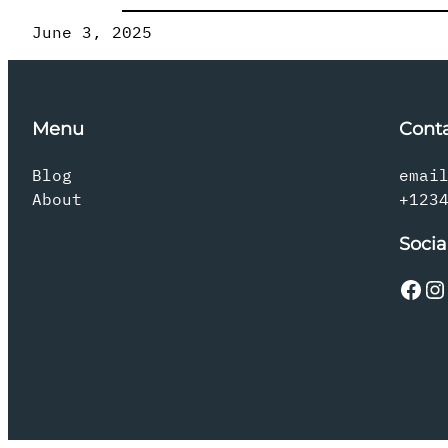
June 3, 2025
Menu
Cont
Blog
emai
About
+123
Socia
Facebook
Instagram