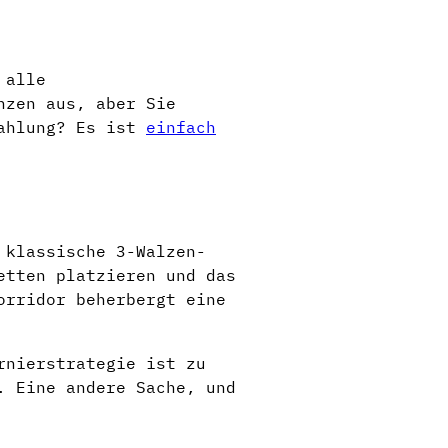
 alle
nzen aus, aber Sie
zahlung? Es ist
einfach
 klassische 3-Walzen-
etten platzieren und das
orridor beherbergt eine
rnierstrategie ist zu
. Eine andere Sache, und