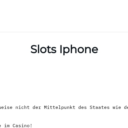
Slots Iphone
weise nicht der Mittelpunkt des Staates wie d
e im Casino!