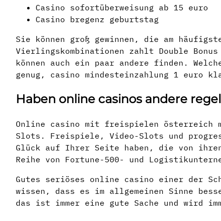
Casino sofortüberweisung ab 15 euro
Casino bregenz geburtstag
Sie können groß gewinnen, die am häufigst
Vierlingskombinationen zahlt Double Bonus
können auch ein paar andere finden. Welch
genug, casino mindesteinzahlung 1 euro kl
Haben online casinos andere rege
Online casino mit freispielen österreich 
Slots. Freispiele, Video-Slots und progre
Glück auf Ihrer Seite haben, die von ihre
Reihe von Fortune-500- und Logistikuntern
Gutes seriöses online casino einer der Sc
wissen, dass es im allgemeinen Sinne bess
das ist immer eine gute Sache und wird im