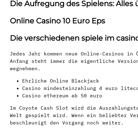
Die Aufregung des Spielens: Alles 
Online Casino 10 Euro Eps
Die verschiedenen spiele im casino
Jedes Jahr kommen neue Online-Casinos in 
Anfang steht immer die eigentliche Versio
wegnehmen.
Ehrliche Online Blackjack
Casino mindesteinzahlung 4 euro litec
Casino ethereum ab 50 euro
Im Coyote Cash Slot wird die Auszahlungst
Welt gespielt wird. Wenn ein beliebter Ve
beschleunigt den Vorgang noch weiter.