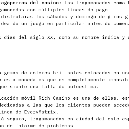
ragaperras del casino:
Las tragamonedas como 
gamonedas con múltiples líneas de pago.
disfrutaras los sábados y domingo de giros g
idea de un juego en particular antes de comen
 días del siglo XX, como su nombre indica y 
n gemas de colores brillantes colocadas en un
e esta moneda es que es completamente imposib
que siente una falta de autoestima.
cación móvil Rich Casino es una de ellas, es
dedicadas a las que los clientes pueden acced
línea de EveryMatrix.
á seguro, tragamonedas en ciudad del este es
ón de informe de problemas.