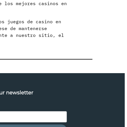
e los mejores casinos en
os juegos de casino en
ese de mantenerse
nte a nuestro sitio, el
ur newsletter