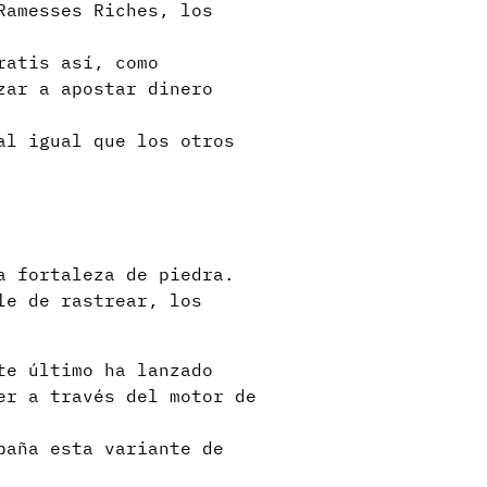
Ramesses Riches, los
ratis así, como
zar a apostar dinero
al igual que los otros
a fortaleza de piedra.
le de rastrear, los
te último ha lanzado
er a través del motor de
paña esta variante de