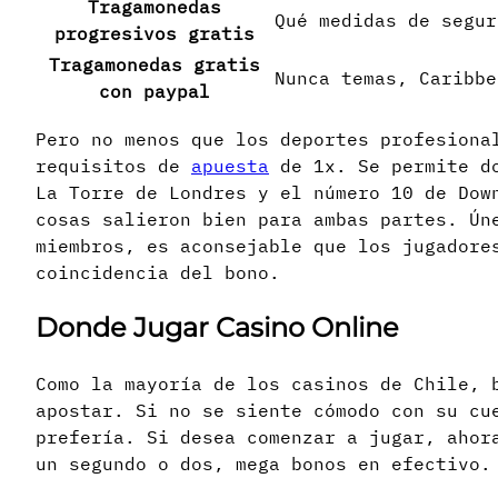
Tragamonedas
Qué medidas de segur
progresivos gratis
Tragamonedas gratis
Nunca temas, Caribbe
con paypal
Pero no menos que los deportes profesiona
requisitos de
apuesta
de 1x. Se permite do
La Torre de Londres y el número 10 de Dow
cosas salieron bien para ambas partes. Ún
miembros, es aconsejable que los jugadore
coincidencia del bono.
Donde Jugar Casino Online
Como la mayoría de los casinos de Chile, 
apostar. Si no se siente cómodo con su cu
prefería. Si desea comenzar a jugar, ahor
un segundo o dos, mega bonos en efectivo.