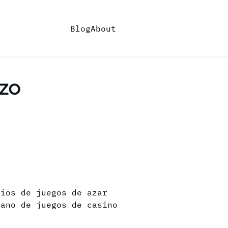
Blog
About
zo
tios de juegos de azar
mano de juegos de casino